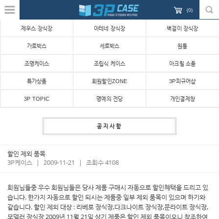
(
0
)
제우스 장식장
아테네 장식장
벽걸이 장식장
가로박스
세로박스
원통
조명케이스
조립식 케이스
아크릴 소품
특가상품
회원할인ZONE
3P피규어샵
3P TOPIC
명예의 전당
개인결제창
공지사항
할인 제외 품목
3P케이스
|
2009-11-21
|
조회수 4108
회원님들중 우수 회원님들은 당사 제품 구매시 자동으로 할인혜택을 드리고 있
습니다. 한가지 자동으로 할인 되시는 제품중 일부 제외 품목이 있으며 하기와
같습니다. 할인 제외 대상 : 리베로 장식장,다크나이트 장식장,문라이트 장식장,
모델러 장식장 2009년 11월 21일 상기 제품은 할인 제외 품목이오니 참조하여