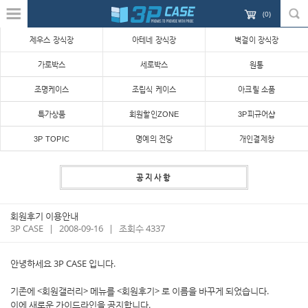
(
0
)
제우스 장식장
아테네 장식장
벽걸이 장식장
가로박스
세로박스
원통
조명케이스
조립식 케이스
아크릴 소품
특가상품
회원할인ZONE
3P피규어샵
3P TOPIC
명예의 전당
개인결제창
공지사항
회원후기 이용안내
3P CASE
|
2008-09-16
|
조회수 4337
안녕하세요 3P CASE 입니다.
기존에 <회원갤러리> 메뉴를 <회원후기> 로 이름을 바꾸게 되었습니다.
이에 새로운 가이드라인을 공지합니다.