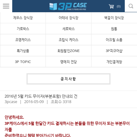
(
0
)
제우스 장식장
아테네 장식장
벽걸이 장식장
가로박스
세로박스
원통
조명케이스
조립식 케이스
아크릴 소품
특가상품
회원할인ZONE
3P피규어샵
3P TOPIC
명예의 전당
개인결제창
공지사항
2016년 5월 카드 무이자(부분포함) 안내의 건
3pcase
|
2016-05-09
|
조회수 3318
안녕하세요.
3P케이스에서 5월 한달간 카드 결재하시는 분들을 위한 무이자 또는 부분무이
자를
준비하였으니 혜택 받아가시기 바랍니다.