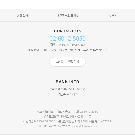
이용약관
개인정보취급방침
PC버전
CONTACT US
02-6012-5050
평일 AM10:00 - PM06:00
점심 PM12:30 - PM01:30 / 토, 일요일 및 공휴일은 휴무입니다.
고객센터 연결하기
BANK INFO
우리은행 1002-541-750251
예금주 디프레오
상호 디프레오 | 대표
박준섭
| 전화 02-6012-5050
경기도 고양시 행신로 143번길 90-4 1층
사업자번호 113-19-20003 | 통신판매업번호 제 2009- 서울 관악 - 0724호
개인정보관리책임자
박준섭
3pcase@naver.com