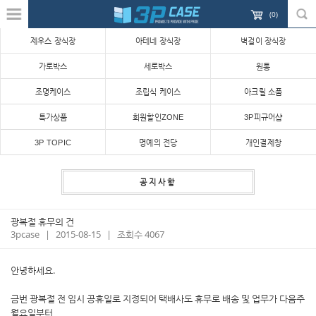
(
0
)
제우스 장식장
아테네 장식장
벽걸이 장식장
가로박스
세로박스
원통
조명케이스
조립식 케이스
아크릴 소품
특가상품
회원할인ZONE
3P피규어샵
3P TOPIC
명예의 전당
개인결제창
공지사항
광복절 휴무의 건
3pcase
|
2015-08-15
|
조회수 4067
안녕하세요.
금번 광복절 전 임시 공휴일로 지정되어 택배사도 휴무로 배송 및 업무가 다음주
월요일부터