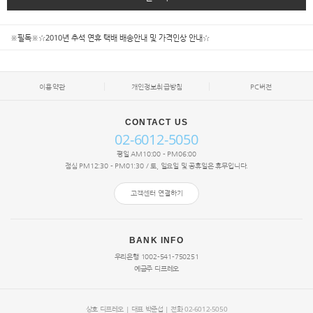
※필독※☆2010년 추석 연휴 택배 배송안내 및 가격인상 안내☆
이용약관
개인정보취급방침
PC버전
CONTACT US
02-6012-5050
평일 AM10:00 - PM06:00
점심 PM12:30 - PM01:30 / 토, 일요일 및 공휴일은 휴무입니다.
고객센터 연결하기
BANK INFO
우리은행 1002-541-750251
예금주 디프레오
상호 디프레오 | 대표
박준섭
| 전화 02-6012-5050