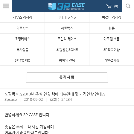
(
0
)
제우스 장식장
아테네 장식장
벽걸이 장식장
가로박스
세로박스
원통
조명케이스
조립식 케이스
아크릴 소품
특가상품
회원할인ZONE
3P피규어샵
3P TOPIC
명예의 전당
개인결제창
공지사항
※필독※☆2010년 추석 연휴 택배 배송안내 및 가격인상 안내☆
3pcase
|
2010-09-02
|
조회수 24234
안녕하세요 3P CASE 입니다.
뜻깊은 추석 보내시길 기원하며
연휴관련 배송안내드립니다.