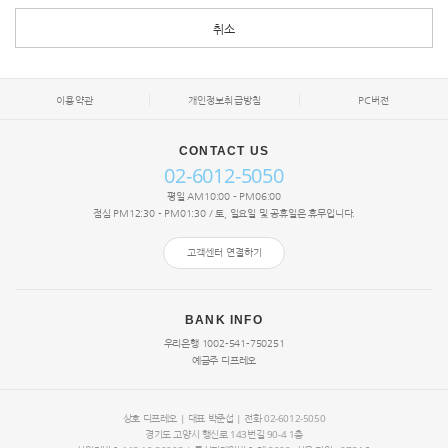
취소
이용약관
개인정보취급방침
PC버전
CONTACT US
02-6012-5050
평일 AM10:00 - PM06:00
점심 PM12:30 - PM01:30 / 토, 일요일 및 공휴일은 휴무입니다.
고객센터 연결하기
BANK INFO
우리은행 1002-541-750251
예금주 디프레오
상호 디프레오 | 대표
박준섭
| 전화 02-6012-5050
경기도 고양시 행신로 143번길 90-4 1층