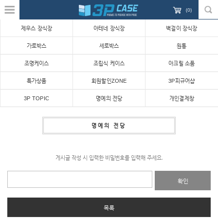
(
0
)
제우스 장식장
아테네 장식장
벽걸이 장식장
가로박스
세로박스
원통
조명케이스
조립식 케이스
아크릴 소품
특가상품
회원할인ZONE
3P피규어샵
3P TOPIC
명예의 전당
개인결제창
명예의 전당
게시글 작성 시 입력한 비밀번호를 입력해 주세요.
확인
목록