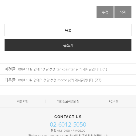
수정
삭제
목록
글쓰기
이전글 :
(1)
09년 11월 명예의전당 선정 tankpainter 님의 게시글입니다.
다음글 :
(23)
09년 10월 명예의 전당 선정 rocco1님의 게시글입니다.
이용약관
개인정보취급방침
PC버전
CONTACT US
02-6012-5050
평일 AM10:00 - PM06:00
점심 PM12:30 - PM01:30 / 토, 일요일 및 공휴일은 휴무입니다.