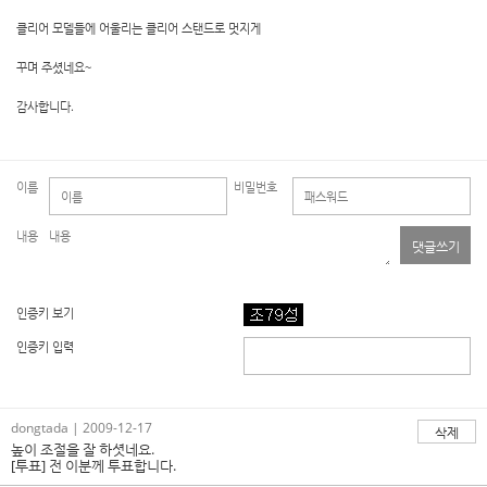
클리어 모델들에 어울리는 클리어 스탠드로 멋지게
꾸며 주셨네요~
감사합니다.
이름
비밀번호
내용
댓글쓰기
인증키 보기
인증키 입력
dongtada | 2009-12-17
삭제
높이 조절을 잘 하셧네요.
[투표] 전 이분께 투표합니다.