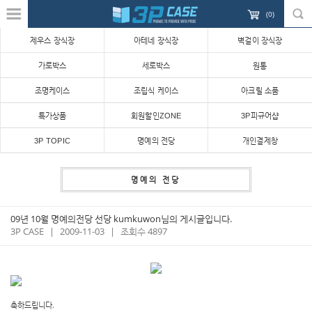
(
0
)
제우스 장식장
아테네 장식장
벽걸이 장식장
가로박스
세로박스
원통
조명케이스
조립식 케이스
아크릴 소품
특가상품
회원할인ZONE
3P피규어샵
3P TOPIC
명예의 전당
개인결제창
명예의 전당
09년 10월 명예의전당 선당 kumkuwon님의 게시글입니다.
3P CASE
|
2009-11-03
|
조회수 4897
축하드립니다.