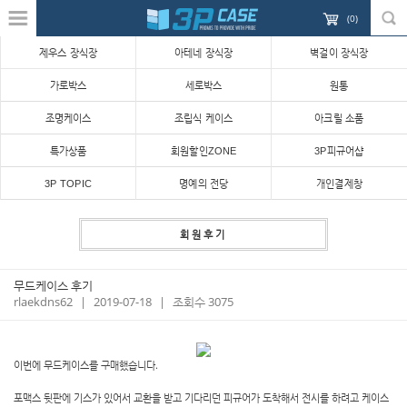
(
0
)
제우스 장식장
아테네 장식장
벽걸이 장식장
가로박스
세로박스
원통
조명케이스
조립식 케이스
아크릴 소품
특가상품
회원할인ZONE
3P피규어샵
3P TOPIC
명예의 전당
개인결제창
회원후기
무드케이스 후기
rlaekdns62
|
2019-07-18
|
조회수 3075
이번에 무드케이스를 구매했습니다.
포맥스 뒷판에 기스가 있어서 교환을 받고 기다리던 피규어가 도착해서 전시를 하려고 케이스