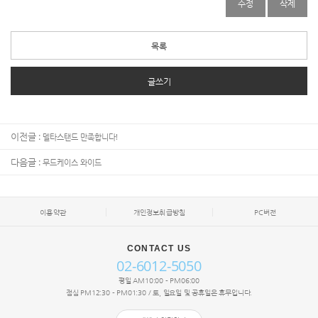
수정
삭제
목록
글쓰기
이전글 :
델타스탠드 만족합니다!
다음글 :
무드케이스 와이드
이용약관
개인정보취급방침
PC버전
CONTACT US
02-6012-5050
평일 AM10:00 - PM06:00
점심 PM12:30 - PM01:30 / 토, 일요일 및 공휴일은 휴무입니다.