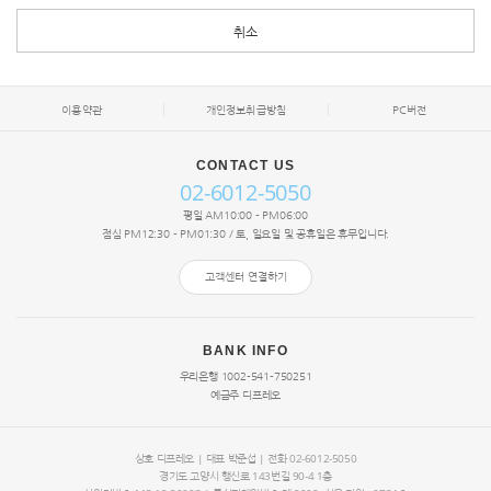
취소
이용약관
개인정보취급방침
PC버전
CONTACT US
02-6012-5050
평일 AM10:00 - PM06:00
점심 PM12:30 - PM01:30 / 토, 일요일 및 공휴일은 휴무입니다.
고객센터 연결하기
BANK INFO
우리은행 1002-541-750251
예금주 디프레오
상호 디프레오 | 대표
박준섭
| 전화 02-6012-5050
경기도 고양시 행신로 143번길 90-4 1층