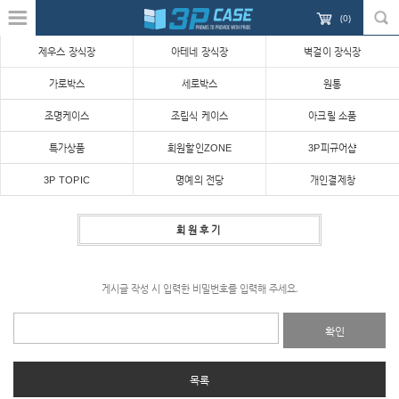
(
0
)
제우스 장식장
아테네 장식장
벽걸이 장식장
가로박스
세로박스
원통
조명케이스
조립식 케이스
아크릴 소품
특가상품
회원할인ZONE
3P피규어샵
3P TOPIC
명예의 전당
개인결제창
회원후기
게시글 작성 시 입력한 비밀번호를 입력해 주세요.
확인
목록