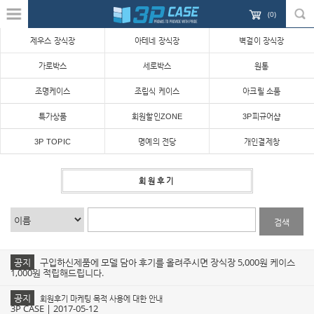
(
0
)
제우스 장식장
아테네 장식장
벽걸이 장식장
가로박스
세로박스
원통
조명케이스
조립식 케이스
아크릴 소품
특가상품
회원할인ZONE
3P피규어샵
3P TOPIC
명예의 전당
개인결제창
회원후기
검색
공지
구입하신제품에 모델 담아 후기를 올려주시면 장식장 5,000원 케이스
1,000원 적립해드립니다.
공지
회원후기 마케팅 목적 사용에 대한 안내
3P CASE | 2017-05-12