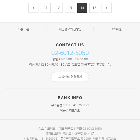
11
12
13
14
15
이용약관
개인정보취급방침
PC버전
CONTACT US
02-6012-5050
평일 AM10:00 - PM06:00
점심 PM12:30 - PM01:30 / 토, 일요일 및 공휴일은 휴무입니다.
고객센터 연결하기
BANK INFO
우리은행 1002-541-750251
예금주 디프레오
상호 디프레오 | 대표
박준섭
| 전화 02-6012-5050
경기도 고양시 행신로 143번길 90-4 1층
사업자번호 113-19-20003 | 통신판매업번호 제 2009- 서울 관악 - 0724호