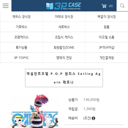
(
0
)
제우스 장식장
아테네 장식장
벽걸이 장식장
가로박스
세로박스
원통
조명케이스
조립식 케이스
아크릴 소품
특가상품
회원할인ZONE
3P피규어샵
3P TOPIC
명예의 전당
개인결제창
엑설런트모델 P.O.P 원피스 Sailing Ag
ain 페로나
상품가
136,000
원
적립금
1,360원
배송비
(조건)