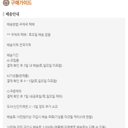
배송방법-우체국 택배
** 우체국 택배 : 토요일 배송 없음
배송지역-전국지역
배송기간
a) 조립품
결제 확인 후 3일 내 배송(토,일요일 미포함)
b)기성품(완제품)
결제 확인 후 4 ~ 5일(토,일요일 미포함)
c) 주문제작
결제 확인 후 7일 내(공휴일/토,일요일 제외)
도서/산간지역은 2∼3일 정도 추가 소요
배송료-10만원이상 구입시 배송 무료(기성품 아크릴 케이스에 한함)
10만원 미만 구입시 배송료 3,000원 (제품별/지역별로 배송료는 다를 수 있음)