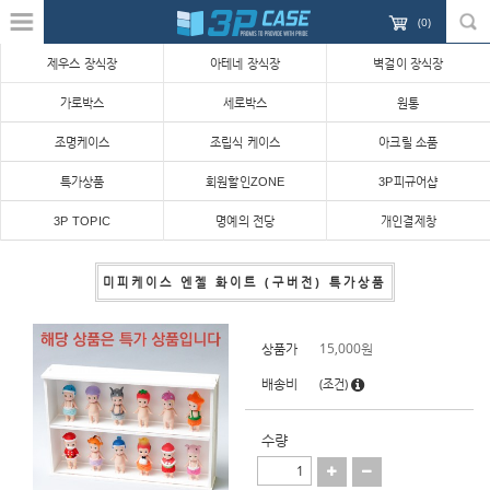
(
0
)
제우스 장식장
아테네 장식장
벽걸이 장식장
가로박스
세로박스
원통
조명케이스
조립식 케이스
아크릴 소품
특가상품
회원할인ZONE
3P피규어샵
3P TOPIC
명예의 전당
개인결제창
미피케이스 엔젤 화이트 (구버전) 특가상품
상품가
15,000
원
배송비
(조건)
수량