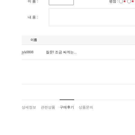
이 름 :
평점 :
★
★
내 용 :
이름
jyk0808
질문! 조금 싸게는...
상세정보
관련상품
구매후기
상품문의