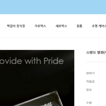
스탠드 명판(
판매가
적립금
정보
수량